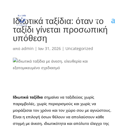
211 1156761 - 6943658938
cryosauna_kifisia@outlook.com
Ιδιωτικά ταξίδια: όταν το
ταξίδι γίνεται προσωπική
υπόθεση
από
admin
|
Ιαν 31, 2026
|
Uncategorized
Ιδιωτικά ταξίδια
σημαίνει να ταξιδεύεις χωρίς
παρεμβολές, χωρίς περιορισμούς και χωρίς να
μοιράζεσαι τον χρόνο και τον χώρο σου με αγνώστους.
Είναι η επιλογή όσων θέλουν να απολαύσουν κάθε
στιγμή με άνεση, ιδιωτικότητα και απόλυτο έλεγχο της