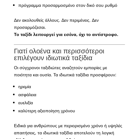
πρόγραμμα προσαρμοσμένο στον δικό σου ρυθμό
Δεν ακολουθείς άλλους. Δεν περιμένεις. Δεν
προσαρμόζεσαι.
Το ταξίδι λειτουργεί για εσένα, όχι το αντίστροφο.
Γιατί ολοένα και περισσότεροι
επιλέγουν ιδιωτικά ταξίδια
Οι σύγχρονοι ταξιδιώτες αναζητούν εμπειρίες με
ποιότητα και ουσία. Τα ιδιωτικά ταξίδια προσφέρουν:
ηρεμία
ασφάλεια
ευελιξία
καλύτερη αξιοποίηση χρόνου
Ειδικά για ανθρώπους με περιορισμένο χρόνο ή υψηλές
απαιτήσεις, τα ιδιωτικά ταξίδια αποτελούν τη λογική